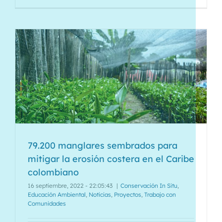
79.200 manglares sembrados para
mitigar la erosión costera en el Caribe
colombiano
16 septiembre, 2022 - 22:05:43
|
Conservación In Situ
,
Educación Ambiental
,
Noticias
,
Proyectos
,
Trabajo con
Comunidades