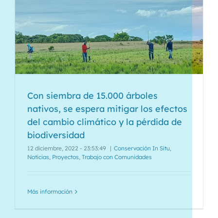
Con siembra de 15.000 árboles
nativos, se espera mitigar los efectos
del cambio climático y la pérdida de
biodiversidad
12 diciembre, 2022 - 23:53:49
|
Conservación In Situ
,
Noticias
,
Proyectos
,
Trabajo con Comunidades
Más información