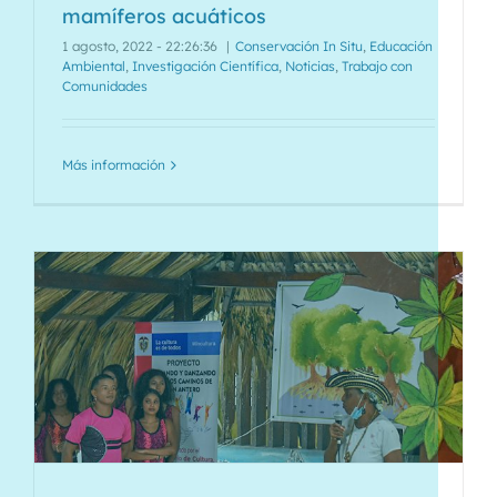
mamíferos acuáticos
1 agosto, 2022 - 22:26:36
|
Conservación In Situ
,
Educación
Ambiental
,
Investigación Científica
,
Noticias
,
Trabajo con
Comunidades
Más información