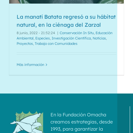
La manatí Batata regresó a su hábitat
natural, en la ciénaga del Zarzal
8 junio, 2022 - 21:52:24
|
Conservación In Situ
,
Educación
Ambiental
,
Especies
,
Investigación Científica
,
Noticias
,
Proyectos
,
Trabajo con Comunidades
Más información
En la Fundación Omacha
creamos estrategias, desde
1993, para garantizar la