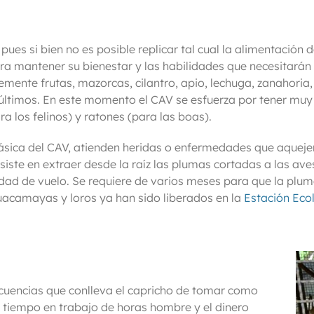
es si bien no es posible replicar tal cual la alimentación d
para mantener su bienestar y las habilidades que necesitarán
ente frutas, mazorcas, cilantro, apio, lechuga, zanahoria, f
s últimos. En este momento el CAV se esfuerza por tener muy
 los felinos) y ratones (para las boas).
 básica del CAV, atienden heridas o enfermedades que aquejen
siste en extraer desde la raíz las plumas cortadas a las ave
dad de vuelo. Se requiere de varios meses para que la plu
uacamayas y loros ya han sido liberados en la
Estación Eco
cuencias que conlleva el capricho de tomar como
l tiempo en trabajo de horas hombre y el dinero