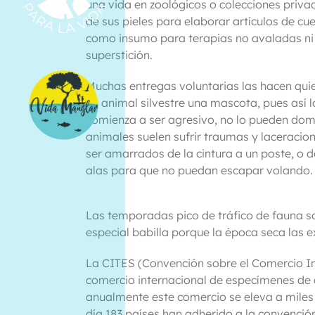
una vida en zoológicos o colecciones priva
de sus pieles para elaborar artículos de cu
como insumo para terapias no avaladas ni
superstición.
Muchas entregas voluntarias las hacen quie
un animal silvestre una mascota, pues así 
comienza a ser agresivo, no lo pueden dom
animales suelen sufrir traumas y laceracio
ser amarrados de la cintura a un poste, o d
alas para que no puedan escapar volando.
Las temporadas pico de tráfico de fauna so
especial babilla porque la época seca las e
La CITES (Convención sobre el Comercio Int
comercio internacional de especímenes de 
anualmente este comercio se eleva a miles 
día 183 países han adherido a la convenció