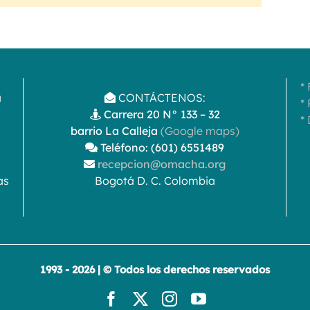
*
a
CONTÁCTENOS:
*
Carrera 20 N° 133 – 32
*
barrio La Calleja
(Google maps)
Teléfono: (601) 6551489
recepcion@omacha.org
as
Bogotá D. C. Colombia
1993 - 2026 | © Todos los derechos reservados
Facebook
X
Instagram
YouTube