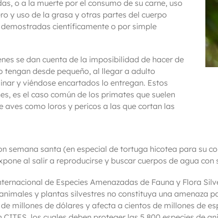
das, o a la muerte por el consumo de su carne, uso
ero y uso de la grasa y otras partes del cuerpo
 demostradas científicamente o por simple
nes se dan cuenta de la imposibilidad de hacer de
lo tengan desde pequeño, al llegar a adulto
inar y viéndose encartados lo entregan. Estos
nes, es el caso común de los primates que suelen
e aves como loros y pericos a las que cortan las
n semana santa (en especial de tortuga hicotea para su con
xpone al salir a reproducirse y buscar cuerpos de agua con su
ernacional de Especies Amenazadas de Fauna y Flora Silvest
animales y plantas silvestres no constituya una amenaza p
de millones de dólares y afecta a cientos de millones de e
n CITES, los cuales deben proteger las 5.800 especies de a