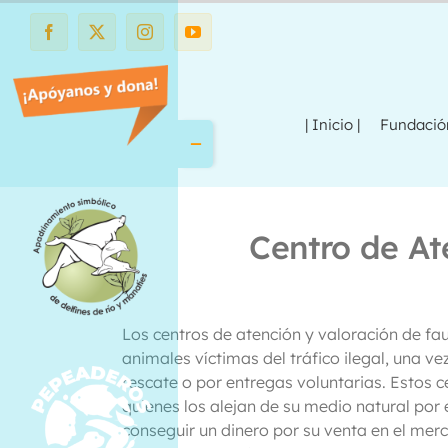
Saltar
al
Facebook
X
Instagram
YouTube
contenido
| Inicio |
Fundaci
Toggle
Sliding
Bar
Area
Centro de At
Los centros de atención y valoración de fau
animales víctimas del tráfico ilegal, una ve
rescate o por entregas voluntarias. Estos c
quienes los alejan de su medio natural por
conseguir un dinero por su venta en el mer