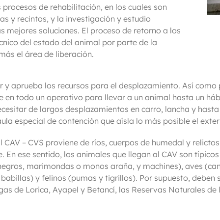
 procesos de rehabilitación, en los cuales son
s y recintos, y la investigación y estudio
s mejores soluciones. El proceso de retorno a los
cnico del estado del animal por parte de la
s el área de liberación.
r y aprueba los recursos para el desplazamiento. Así como p
se en todo un operativo para llevar a un animal hasta un há
 necesitar de largos desplazamientos en carro, lancha y has
 especial de contención que aísla lo más posible el exterio
al CAV – CVS proviene de ríos, cuerpos de humedal y relict
. En ese sentido, los animales que llegan al CAV son típicos
negros, marimondas o monos araña, y machines), aves (cana
babillas) y felinos (pumas y tigrillos). Por supuesto, deben
agas de Lorica, Ayapel y Betancí, las Reservas Naturales de