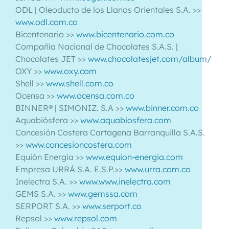
ODL | Oleoducto de los Llanos Orientales S.A. >>
www.odl.com.co
Bicentenario >>
www.bicentenario.com.co
Compañía Nacional de Chocolates S.A.S. |
Chocolates JET >>
www.chocolatesjet.com/album/
OXY >>
www.oxy.com
Shell >>
www.shell.com.co
Ocensa >>
www.ocensa.com.co
BINNER® | SIMONIZ. S.A >>
www.binner.com.co
Aquabiósfera >>
www.aquabiosfera.com
Concesión Costera Cartagena Barranquilla S.A.S.
>>
www.concesioncostera.com
Equión Energía >>
www.equion-energia.com
Empresa URRÁ S.A. E.S.P.>>
www.urra.com.co
Inelectra S.A. >>
www.www.inelectra.com
GEMS S.A. >>
www.gemssa.com
SERPORT S.A. >>
www.serport.co
Repsol >>
www.repsol.com