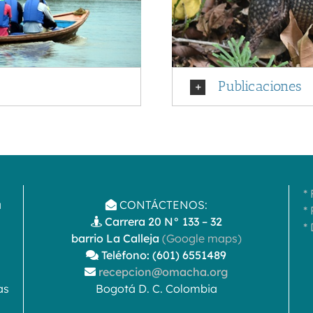
Publicaciones
*
a
CONTÁCTENOS:
*
Carrera 20 N° 133 – 32
*
barrio La Calleja
(Google maps)
Teléfono: (601) 6551489
recepcion@omacha.org
as
Bogotá D. C. Colombia