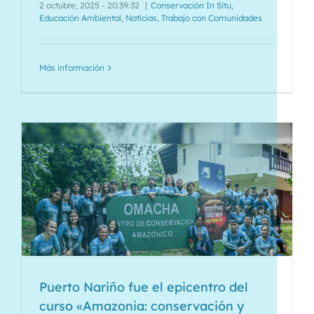
2 octubre, 2025 - 20:39:32
|
Conservación In Situ
,
Educación Ambiental
,
Noticias
,
Trabajo con Comunidades
Más información
Puerto Nariño fue el epicentro del
curso «Amazonia: conservación y