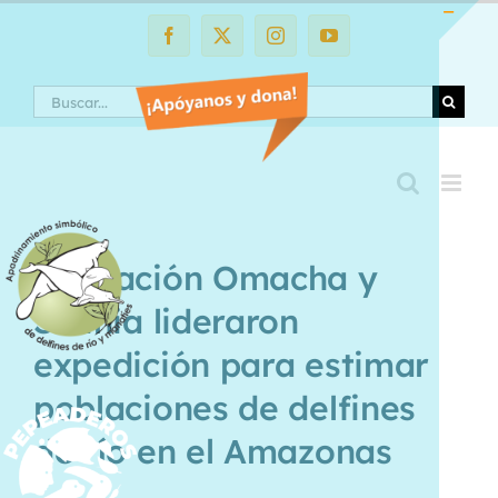
Saltar
al
Facebook
X
Instagram
YouTube
Toggle
contenido
Sliding
Search
Bar
Area
Fundación Omacha y
Solinia lideraron
expedición para estimar
poblaciones de delfines
de río en el Amazonas