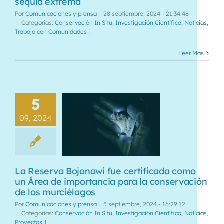
sequía extrema
Por
Comunicaciones y prensa
|
28 septiembre, 2024 - 21:34:48
|
Categorías:
Conservación In Situ
,
Investigación Científica
,
Noticias
,
Trabajo con Comunidades
|
Leer Más
5
09, 2024
La Reserva Bojonawi fue certificada como
un Área de importancia para la conservación
de los murciélagos
Por
Comunicaciones y prensa
|
5 septiembre, 2024 - 16:29:12
|
Categorías:
Conservación In Situ
,
Investigación Científica
,
Noticias
,
Proyectos
|