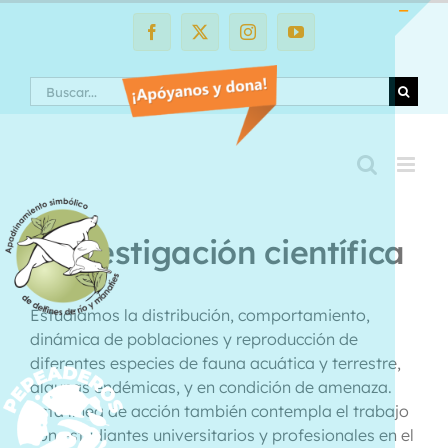
Saltar
al
Facebook
X
Instagram
YouTube
Toggle
contenido
Sliding
Search
Bar
Area
Investigación científica
Estudiamos la distribución, comportamiento,
dinámica de poblaciones y reproducción de
diferentes especies de fauna acuática y terrestre,
algunas endémicas, y en condición de amenaza.
Esta línea de acción también contempla el trabajo
con estudiantes universitarios y profesionales en el