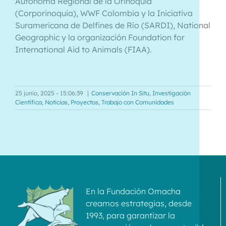
Autónoma Regional de la Orinoquia
(Corporinoquia), WWF Colombia y la Iniciativa
Suramericana de Delfines de Río (SARDI), National
Geographic y la organización Foundation for
International Aid to Animals (FIAA).
25 junio, 2025 - 15:06:39
|
Conservación In Situ
,
Investigación
Científica
,
Noticias
,
Proyectos
,
Trabajo con Comunidades
En la Fundación Omacha
creamos estrategias, desde
1993, para garantizar la