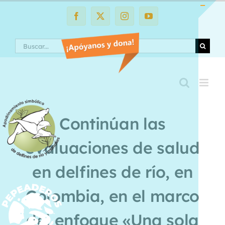
Saltar
al
Facebook
X
Instagram
YouTube
Toggle
contenido
Sliding
Search
Bar
Area
Continúan las
evaluaciones de salud
en delfines de río, en
Colombia, en el marco
del enfoque «Una sola