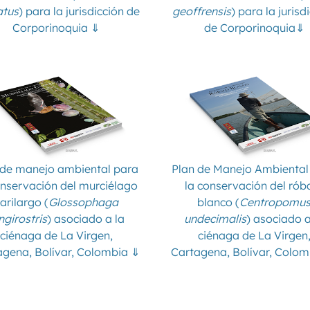
tus
) para la jurisdicción de
geoffrensis
) para la jurisd
Corporinoquia ⇓
de Corporinoquia⇓
 de manejo ambiental para
Plan de Manejo Ambiental
onservación del murciélago
la conservación del rób
arilargo (
Glossophaga
blanco (
Centropomu
ngirostris
) asociado a la
undecimalis
) asociado a
ciénaga de La Virgen,
ciénaga de La Virgen
agena, Bolívar, Colombia ⇓
Cartagena, Bolívar, Colom