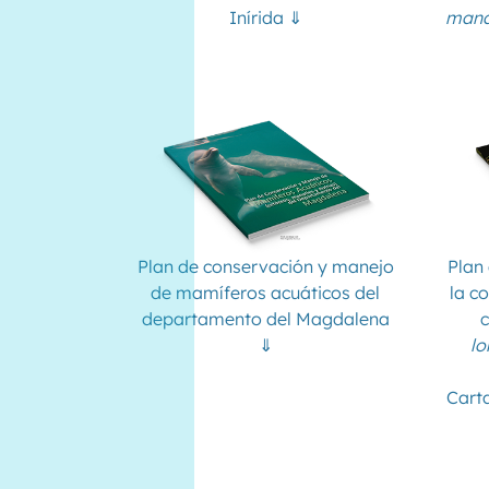
Inírida ⇓
mana
Plan de conservación y manejo
Plan
de mamíferos acuáticos del
la c
departamento del Magdalena
c
⇓
lo
Cart