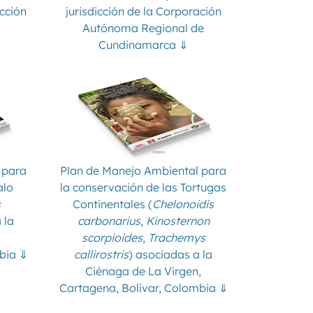
icción
jurisdicción de la Corporación
Autónoma Regional de
Cundinamarca ⇓
 para
Plan de Manejo Ambiental para
alo
la conservación de las Tortugas
s
Continentales (
Chelonoidis
 la
carbonarius
,
Kinosternon
,
scorpioides
,
Trachemys
bia ⇓
callirostris
) asociadas a la
Ciénaga de La Virgen,
Cartagena, Bolívar, Colombia ⇓