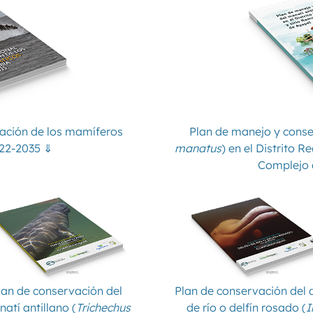
vación de los mamíferos
Plan de manejo y conser
022-2035 ⇓
manatus
) en el Distrito 
Complejo 
lan de conservación del
Plan de conservación del d
atí antillano (
Trichechus
de río o delfín rosado (
I