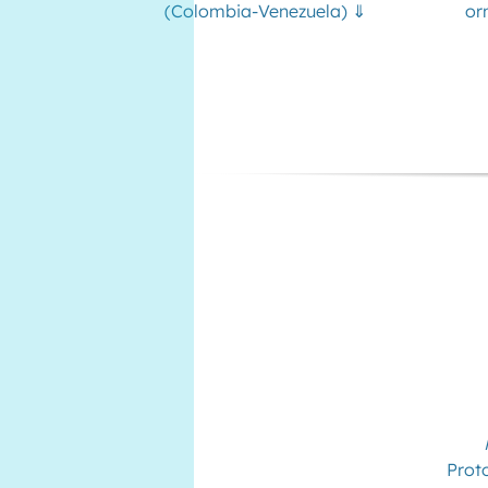
(Colombia-Venezuela) ⇓
or
Proto