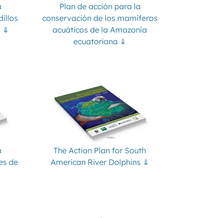
a
Plan de acción para la
illos
conservación de los mamíferos
s ⇓
acuáticos de la Amazonía
ecuatoriana ⇓
a
The Action Plan for South
es de
American River Dolphins ⇓