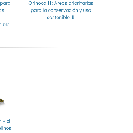
 para
Orinoco II: Áreas prioritarias
as
para la conservación y uso
sostenible ⇓
nible
 y el
elinos