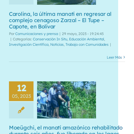
Carolina, la última manatí en regresar al
complejo cenagoso Zarzal – El Tupe –
Capote, en Bolívar
Por
Comunicaciones y prensa
|
29 mayo, 2023 - 19:24:45
|
Categorías:
Conservación In Situ
,
Educación Ambiental
,
Investigación Científica
,
Noticias
,
Trabajo con Comunidades
|
Leer Más
12
05, 2023
Moeügchi, el manatí amazónico rehabilitado
durante seis años, fue liberado en los lagos