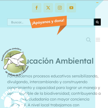
Saltar
al
Facebook
X
Instagram
YouTube
Toggle
contenido
Sliding
Search
Bar
Area
Educación Ambiental
Fortalecemos procesos educativos sensibilizando,
divulgando, intercambiando y construyendo
conocimiento y capacidad para lograr un manejo y
uso sostenible de la biodiversidad; contribuyendo a
formar una ciudadanía con mayor conciencia
ambiental. A nivel local trabajamos con