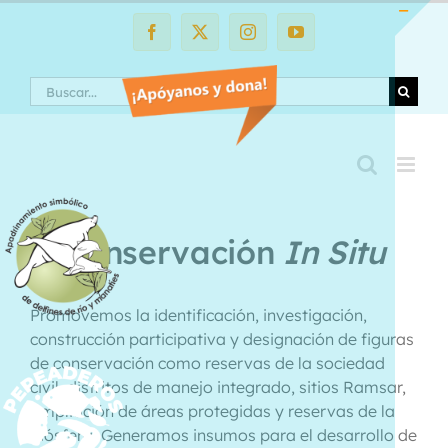
Saltar
al
Facebook
X
Instagram
YouTube
Toggle
contenido
Sliding
Search
Bar
Area
Conservación
In Situ
Promovemos la identificación, investigación,
construcción participativa y designación de figuras
de conservación como reservas de la sociedad
civil, distritos de manejo integrado, sitios Ramsar,
ampliación de áreas protegidas y reservas de la
biósfera. Generamos insumos para el desarrollo de