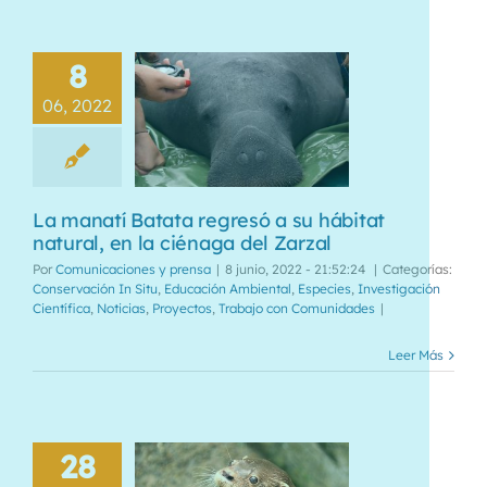
8
06, 2022
La manatí Batata regresó a su hábitat
natural, en la ciénaga del Zarzal
Por
Comunicaciones y prensa
|
8 junio, 2022 - 21:52:24
|
Categorías:
Conservación In Situ
,
Educación Ambiental
,
Especies
,
Investigación
Científica
,
Noticias
,
Proyectos
,
Trabajo con Comunidades
|
Leer Más
28