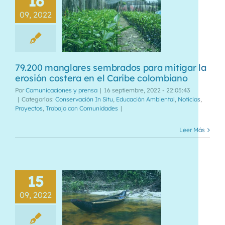
16
09, 2022
79.200 manglares sembrados para mitigar la
erosión costera en el Caribe colombiano
Por
Comunicaciones y prensa
|
16 septiembre, 2022 - 22:05:43
|
Categorías:
Conservación In Situ
,
Educación Ambiental
,
Noticias
,
Proyectos
,
Trabajo con Comunidades
|
Leer Más
15
09, 2022