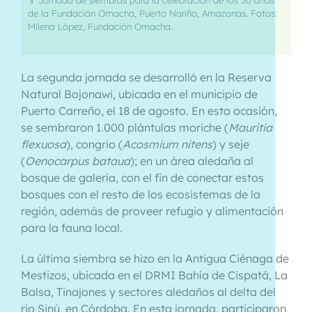
de la Fundación Omacha, Puerto Nariño, Amazonas. Fotos:
Milena López, Fundación Omacha.
La segunda jornada se desarrolló en la Reserva
Natural Bojonawi, ubicada en el municipio de
Puerto Carreño, el 18 de agosto. En esta ocasión,
se sembraron 1.000 plántulas moriche (
Mauritia
flexuosa
), congrio (
Acosmium nitens
) y seje
(
Oenocarpus bataua
); en un área aledaña al
bosque de galería, con el fin de conectar estos
bosques con el resto de los ecosistemas de la
región, además de proveer refugio y alimentación
para la fauna local.
La última siembra se hizo en la Antigua Ciénaga de
Mestizos, ubicada en el DRMI Bahía de Cispatá, La
Balsa, Tinajones y sectores aledaños al delta del
rio Sinú, en Córdoba. En esta jornada, participaron