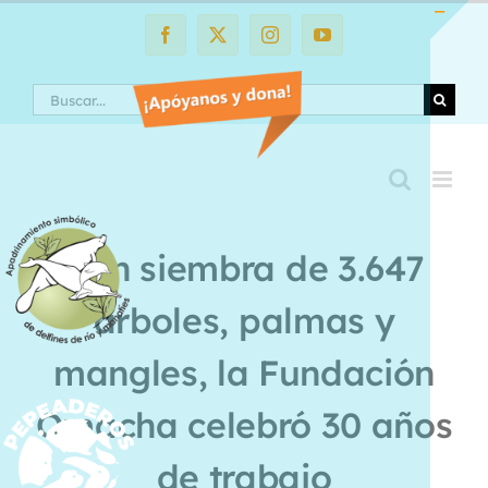
Saltar
al
Facebook
X
Instagram
YouTube
Toggle
contenido
Sliding
Search
Bar
Area
Con siembra de 3.647
árboles, palmas y
mangles, la Fundación
Omacha celebró 30 años
de trabajo