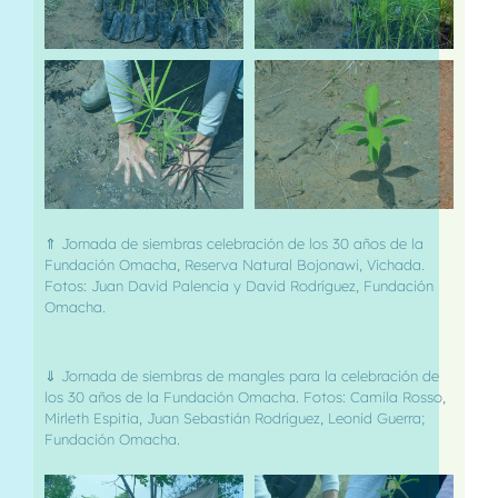
⇑ Jornada de siembras celebración de los 30 años de la
Fundación Omacha, Reserva Natural Bojonawi, Vichada.
Fotos: Juan David Palencia y David Rodríguez, Fundación
Omacha.
⇓ Jornada de siembras de mangles para la celebración de
los 30 años de la Fundación Omacha. Fotos: Camila Rosso,
Mirleth Espitia, Juan Sebastián Rodríguez, Leonid Guerra;
Fundación Omacha.