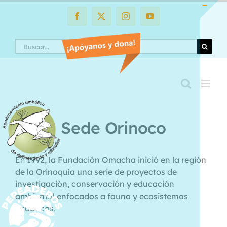
Saltar
al
Facebook
X
Instagram
YouTube
Toggle
contenido
Sliding
Search
Bar
Area
Sede Orinoco
En
1992, la Fundación Omacha inició en la región
de la Orinoquía una serie de proyectos de
investigación, conservación y educación
ambiental enfocados a fauna y ecosistemas
acuáticos
.