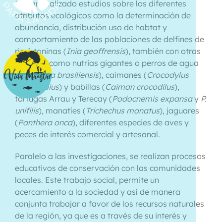
Se han realizado estudios sobre los diferentes
atributos ecológicos como la determinación de
abundancia, distribución uso de habtat y
comportamiento de las poblaciones de delfines de
río ó toninas (
Inia geoffrensis
), también con otras
especies como nutrias gigantes o perros de agua
(
Pteronura brasiliensis
), caimanes (
Crocodylus
intermedius
) y babillas (
Caiman crocodilus
),
tortugas Arrau y Terecay (
Podocnemis expansa
y
P.
unifilis
), manatíes (
Trichechus manatus
), jaguares
(
Panthera onca
), diferentes especies de aves y
peces de interés comercial y artesanal.
Paralelo a las investigaciones, se realizan procesos
educativos de conservación con las comunidades
locales. Este trabajo social, permite un
acercamiento a la sociedad y así de manera
conjunta trabajar a favor de los recursos naturales
de la región, ya que es a través de su interés y