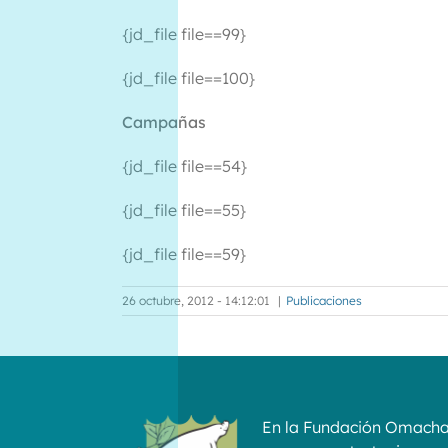
{jd_file file==99}
{jd_file file==100}
Campañas
{jd_file file==54}
{jd_file file==55}
{jd_file file==59}
26 octubre, 2012 - 14:12:01
|
Publicaciones
En la Fundación Omach