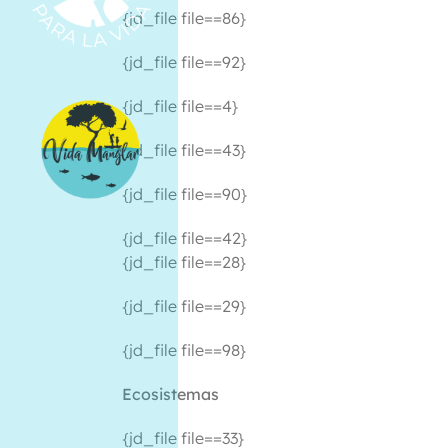
{jd_file file==86}
{jd_file file==92}
{jd_file file==4}
{jd_file file==43}
{jd_file file==90}
{jd_file file==42}
{jd_file file==28}
{jd_file file==29}
{jd_file file==98}
Ecosistemas
{jd_file file==33}