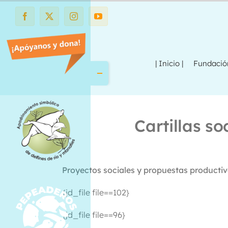
Saltar
al
Facebook
X
Instagram
YouTube
contenido
| Inicio |
Fundaci
Toggle
Sliding
Bar
Area
Cartillas s
Proyectos sociales y propuestas producti
{jd_file file==102}
{jd_file file==96}