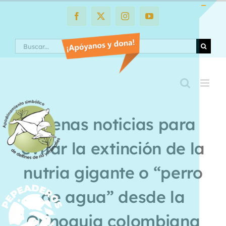
Saltar
al
Facebook
X
Instagram
YouTube
Toggle
contenido
Sliding
Search
Bar
Area
Buenas noticias para
evitar la extinción de la
nutria gigante o “perro
de agua” desde la
Orinoquia colombiana