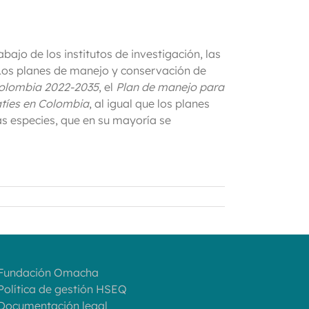
ajo de los institutos de investigación, las
Los planes de manejo y conservación de
 Colombia 2022-2035
, el
Plan de manejo para
tíes en Colombia
, al igual que los planes
as especies, que en su mayoría se
 Fundación Omacha
 Política de gestión HSEQ
 Documentación legal