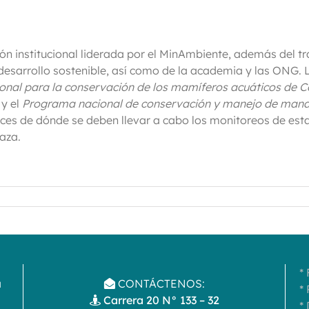
ón institucional liderada por el MinAmbiente, además del trab
esarrollo sostenible, así como de la academia y las ONG. 
ional para la conservación de los mamíferos acuáticos de
y el
Programa nacional de conservación y manejo de mana
rices de dónde se deben llevar a cabo los monitoreos de est
aza.
*
a
CONTÁCTENOS:
*
Carrera 20 N° 133 – 32
*