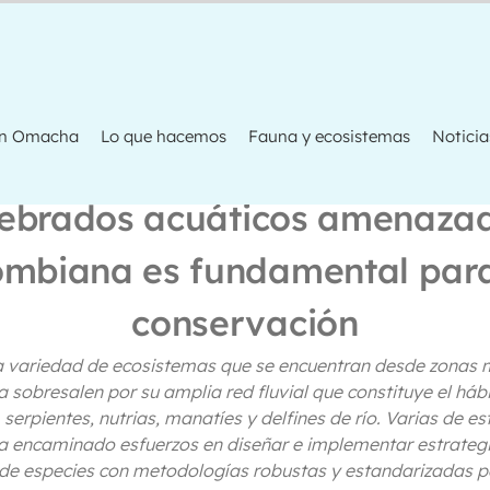
ón Omacha
Lo que hacemos
Fauna y ecosistemas
Noticia
tebrados acuáticos amenaza
ombiana es fundamental para
conservación
la variedad de ecosistemas que se encuentran desde zonas 
obresalen por su amplia red fluvial que constituye el háb
erpientes, nutrias, manatíes y delfines de río. Varias de e
ha encaminado esfuerzos en diseñar e implementar estrategi
 de especies con metodologías robustas y estandarizadas 