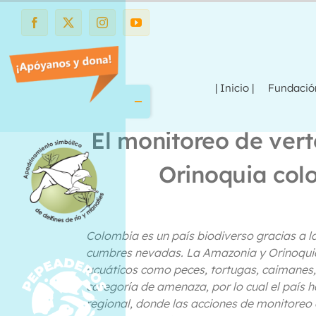
Saltar
al
Facebook
X
Instagram
YouTube
contenido
| Inicio |
Fundaci
Toggle
Sliding
Bar
El monitoreo de ver
Area
Orinoquia col
Colombia es un país biodiverso gracias a 
cumbres nevadas. La Amazonia y Orinoquia s
acuáticos como peces, tortugas, caimanes, s
categoría de amenaza, por lo cual el país 
regional, donde las acciones de monitoreo