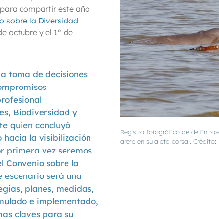
 para compartir este año
o sobre la Diversidad
de octubre y el 1° de
 la toma de decisiones
compromisos
profesional
es, Biodiversidad y
te quien concluyó
Registro fotográfico de delfín ro
hacia la visibilización
arete en su aleta dorsal. Crédito
por primera vez seremos
el Convenio sobre la
e escenario será una
egias, planes, medidas,
mulado e implementado,
mas claves para su