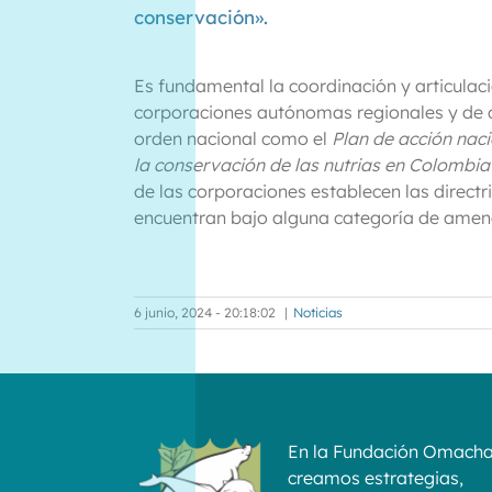
conservación».
Es fundamental la coordinación y articulaci
corporaciones autónomas regionales y de d
orden nacional como el
Plan de acción nac
la conservación de las nutrias en Colombia
de las corporaciones establecen las direct
encuentran bajo alguna categoría de amen
6 junio, 2024 - 20:18:02
|
Noticias
En la Fundación Omach
creamos estrategias,