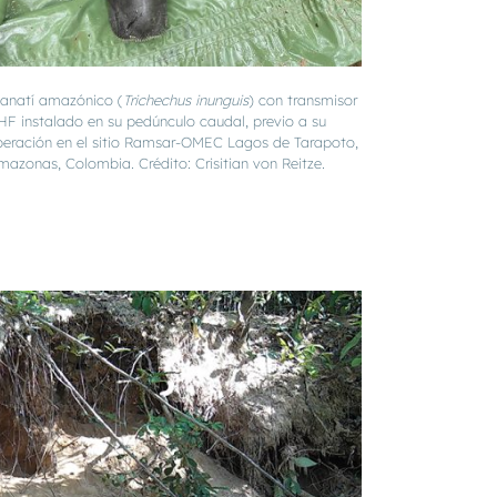
anatí amazónico (
Trichechus inunguis
) con transmisor
HF instalado en su pedúnculo caudal, previo a su
iberación en el sitio Ramsar-OMEC Lagos de Tarapoto,
mazonas, Colombia. Crédito: Crisitian von Reitze.