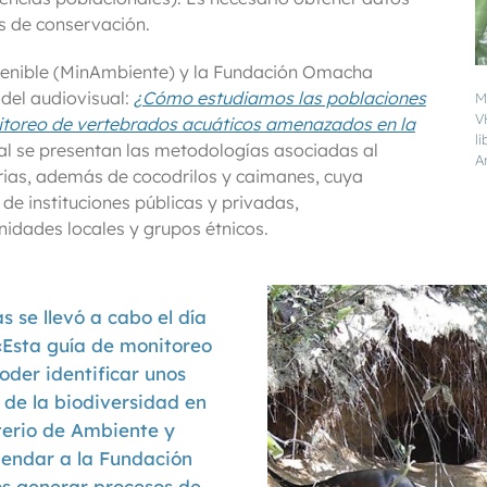
s de conservación.
stenible (MinAmbiente) y la Fundación Omacha
 del audiovisual:
¿Cómo estudiamos las poblaciones
M
V
toreo de vertebrados acuáticos amenazados en la
l
ual se presentan las metodologías asociadas al
A
trias, además de cocodrilos y caimanes, cuya
de instituciones públicas y privadas,
idades locales y grupos étnicos.
 se llevó a cabo el día
 «Esta guía de monitoreo
oder identificar unos
 de la biodiversidad en
sterio de Ambiente y
mendar a la Fundación
s generar procesos de