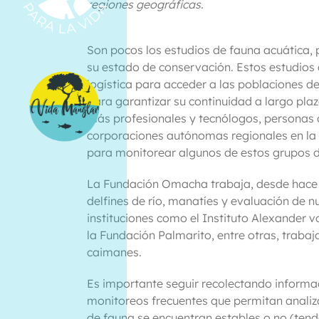
regiones geográficas.
Son pocos los estudios de fauna acuática,
su estado de conservación. Estos estudios 
logística para acceder a las poblaciones de 
para garantizar su continuidad a largo pla
más profesionales y tecnólogos, personas 
corporaciones autónomas regionales en l
para monitorear algunos de estos grupos d
La Fundación Omacha trabaja, desde hace
delfines de río, manatíes y evaluación de 
instituciones como el Instituto Alexander 
la Fundación Palmarito, entre otras, trabaj
caimanes.
Es importante seguir recolectando informac
monitoreos frecuentes que permitan analiza
de fauna se encuentran estables o no (tend