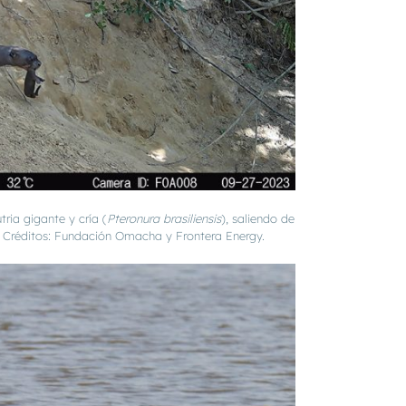
ria gigante y cría (
Pteronura brasiliensis
), saliendo de
. Créditos: Fundación Omacha y Frontera Energy.