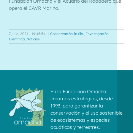
Fundación Omacha y el Acuario del Rodadero que
opera el CAVR Marino.
7 julio, 2021 - 19:45:54
|
Conservación In Situ
,
Investigación
Científica
,
Noticias
En la Fundación Omacha
creamos estrategias, desde
1993, para garantizar la
conservación y el uso sostenible
de ecosistemas y especies
acuáticas y terrestres.