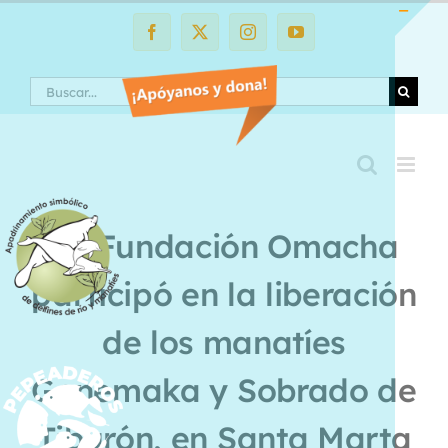
Saltar
al
Facebook
X
Instagram
YouTube
Toggle
contenido
Sliding
Search
Bar
Area
La Fundación Omacha
participó en la liberación
de los manatíes
Genemaka y Sobrado de
Tiburón, en Santa Marta