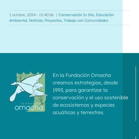
1 octubre, 2024 - 15:40:06
|
Conservación In Situ
,
Educación
Ambiental
,
Noticias
,
Proyectos
,
Trabajo con Comunidades
En la Fundación Omacha
creamos estrategias, desde
1993, para garantizar la
conservación y el uso sostenible
de ecosistemas y especies
acuáticas y terrestres.