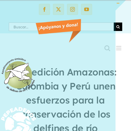
Saltar
al
Facebook
X
Instagram
YouTube
Toggle
contenido
Sliding
Search
Bar
Area
Expedición Amazonas:
Colombia y Perú unen
esfuerzos para la
conservación de los
delfines de río