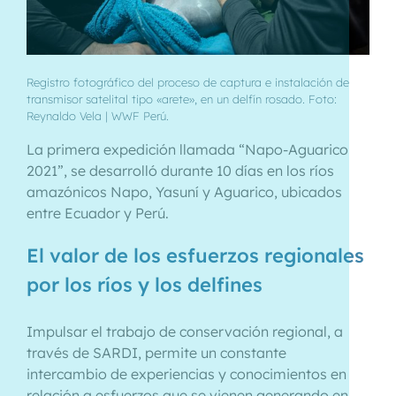
Registro fotográfico del proceso de captura e instalación de
transmisor satelital tipo «arete», en un delfín rosado. Foto:
Reynaldo Vela | WWF Perú.
La primera expedición llamada “Napo-Aguarico
2021”, se desarrolló durante 10 días en los ríos
amazónicos Napo, Yasuní y Aguarico, ubicados
entre Ecuador y Perú.
El valor de los esfuerzos regionales
por los ríos y los delfines
Impulsar el trabajo de conservación regional, a
través de SARDI, permite un constante
intercambio de experiencias y conocimientos en
relación a esfuerzos que se vienen generando en