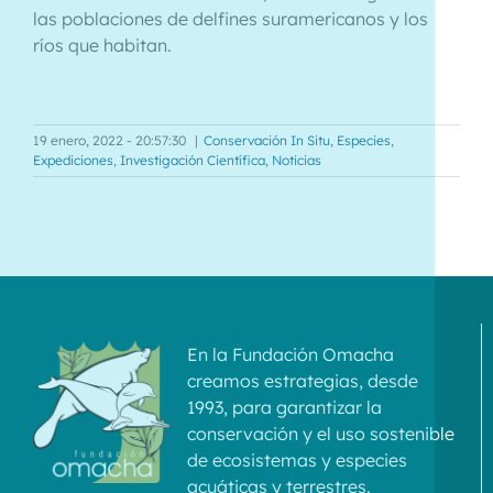
las poblaciones de delfines suramericanos y los
ríos que habitan.
19 enero, 2022 - 20:57:30
|
Conservación In Situ
,
Especies
,
Expediciones
,
Investigación Científica
,
Noticias
En la Fundación Omacha
creamos estrategias, desde
1993, para garantizar la
conservación y el uso sostenible
de ecosistemas y especies
acuáticas y terrestres.