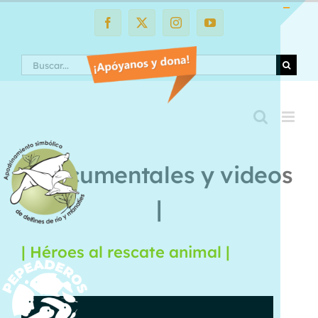
Saltar
al
Facebook
X
Instagram
YouTube
Toggle
contenido
Sliding
Search
Bar
Area
| Documentales y videos
|
| Héroes al rescate animal |