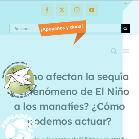
Saltar
al
Facebook
X
Instagram
YouTube
Toggle
contenido
Sliding
Search
Bar
Area
¿Cómo afectan la sequía
y el fenómeno de El Niño
a los manatíes? ¿Cómo
podemos actuar?
Actualmente, el fenómeno de El Niño se desarrolla