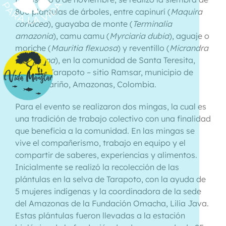
800 plántulas de árboles, entre capinurí (
Maquira
coriácea
), guayaba de monte (
Terminalia
amazonia
), camu camu (
Myrciaria dubia
), aguaje o
moriche (
Mauritia flexuosa
) y reventillo (
Micrandra
spruceana
), en la comunidad de Santa Teresita,
lagos de Tarapoto – sitio Ramsar, municipio de
Puerto Nariño, Amazonas, Colombia.
Para el evento se realizaron dos mingas, la cual es
una tradición de trabajo colectivo con una finalidad
que beneficia a la comunidad. En las mingas se
vive el compañerismo, trabajo en equipo y el
compartir de saberes, experiencias y alimentos.
Inicialmente se realizó la recolección de las
plántulas en la selva de Tarapoto, con la ayuda de
5 mujeres indígenas y la coordinadora de la sede
del Amazonas de la Fundación Omacha, Lilia Java.
Estas plántulas fueron llevadas a la estación