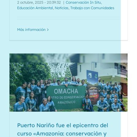
2 octubre, 2025 - 20:39:32
|
Conservación In Situ
,
Educación Ambiental
,
Noticias
,
Trabajo con Comunidades
Más información
Puerto Nariño fue el epicentro del
curso «Amazonia: conservación y